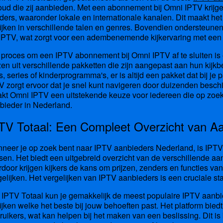
oud die zij aanbieden. Met een abonnement bij Omni IPTV krijge
ders, waaronder lokale en internationale kanalen. Dit maakt het
ijken in verschillende talen en genres. Bovendien ondersteun
IPTV, wat zorgt voor een adembenemende kijkervaring met een
 proces om een IPTV abonnement bij Omni IPTV af te sluiten i
zen uit verschillende pakketten die zijn aangepast aan hun kijkbe
ms, series of kinderprogramma's, er is altijd een pakket dat bij je
V zorgt ervoor dat je snel kunt navigeren door duizenden besc
kt Omni IPTV een uitstekende keuze voor iedereen die op zoek
bieder in Nederland.
TV Totaal: Een Compleet Overzicht van A
neer je op zoek bent naar IPTV aanbieders Nederland, is IPTV T
sen. Het biedt een uitgebreid overzicht van de verschillende a
rdoor krijgen kijkers de kans om prijzen, zenders en functies 
gelijken. Het vergelijken van IPTV aanbieders is een cruciale 
 IPTV Totaal kun je gemakkelijk de meest populaire IPTV aanbi
ijken welke het beste bij jouw behoeften past. Het platform bie
ruikers, wat kan helpen bij het maken van een beslissing. Dit is 