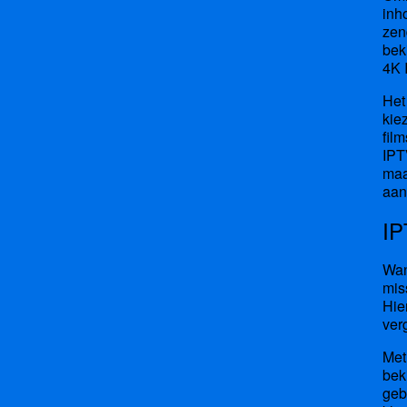
inh
zen
bek
4K 
Het
kie
fil
IPT
maa
aan
IP
Wan
mis
Hie
ver
Met
bek
geb