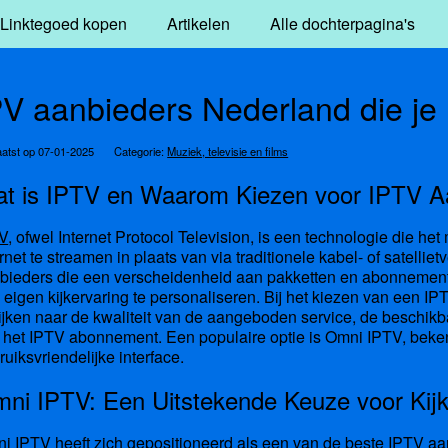
Linktegoed kopen
Artikelen
Alle dochterpagina's
PV aanbieders Nederland die je
atst op 07-01-2025
Categorie:
Muziek, televisie en films
t is IPTV en Waarom Kiezen voor IPTV A
V
, ofwel Internet Protocol Television, is een technologie die h
ernet te streamen in plaats van via traditionele kabel- of satellie
bieders die een verscheidenheid aan pakketten en abonnementen
 eigen kijkervaring te personaliseren. Bij het kiezen van een IP
kijken naar de kwaliteit van de aangeboden service, de beschikb
 het IPTV abonnement. Een populaire optie is Omni IPTV, beke
ruiksvriendelijke interface.
ni IPTV: Een Uitstekende Keuze voor Kij
i IPTV heeft zich gepositioneerd als een van de beste
IPTV aa