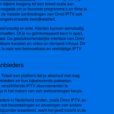
n kijkers toegang tot een breed scala aan
 mogelijk om je favoriete programma’s en films te
en de meeste aanbiedingen van Omni IPTV ook
 ongeëvenaarde beeldkwaliteit.
s eenvoudig en snel. Klanten kunnen eenvoudig
hoeften. Of je nu geïnteresseerd bent in sport,
 past. De gebruiksvriendelijke interface van Omni
hikbare kanalen en video-on-demand-inhoud. Dit
 is naar een betrouwbare en veelzijdige IPTV
anbieders
otaal een platform dat je absoluut niet mag
anbieders en hun bijbehorende pakketten.
van verschillende IPTV abonnementen te
stap in het maken van een weloverwogen keuze.
eders in Nederland vinden, zoals Omni IPTV, en
dt ook beoordelingen en ervaringen van andere
bijzonder waardevol, want het geeft inzicht in de