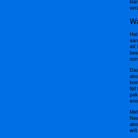
kla
ver
Wa
Het
aan
4K 
bes
com
Daa
abo
kos
tij
pak
eno
Met
Nee
abo
wil