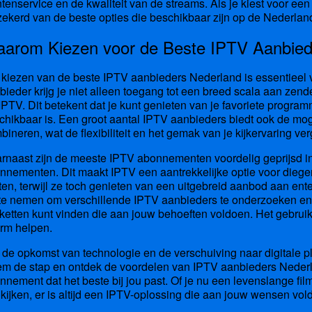
ntenservice en de kwaliteit van de streams. Als je kiest voor e
zekerd van de beste opties die beschikbaar zijn op de Nederlan
arom Kiezen voor de Beste IPTV Aanbied
 kiezen van de beste IPTV aanbieders Nederland is essentieel vo
bieder krijg je niet alleen toegang tot een breed scala aan zende
IPTV. Dit betekent dat je kunt genieten van je favoriete programm
chikbaar is. Een groot aantal IPTV aanbieders biedt ook de mog
bineren, wat de flexibiliteit en het gemak van je kijkervaring ver
rnaast zijn de meeste IPTV abonnementen voordelig geprijsd in ve
nnementen. Dit maakt IPTV een aantrekkelijke optie voor dieg
ten, terwijl ze toch genieten van een uitgebreid aanbod aan en
d te nemen om verschillende IPTV aanbieders te onderzoeken en t
ketten kunt vinden die aan jouw behoeften voldoen. Het gebruik 
rm helpen.
 de opkomst van technologie en de verschuiving naar digitale pl
m de stap en ontdek de voordelen van IPTV aanbieders Nederl
nnement dat het beste bij jou past. Of je nu een levenslange film
t kijken, er is altijd een IPTV-oplossing die aan jouw wensen vol