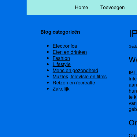
Home
Toevoegen
I
Blog categorieën
Electronica
Gepla
Eten en drinken
Wa
Fashion
Lifestyle
Mens en gezondheid
IPT
Muziek, televisie en films
int
Reizen en recreatie
aan
Zakelijk
hun
te 
van
geb
Om
Omn