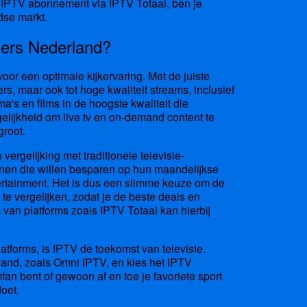
en IPTV abonnement via IPTV Totaal, ben je
dse markt.
ers Nederland?
or een optimale kijkervaring. Met de juiste
rs, maar ook tot hoge kwaliteit streams, inclusief
a's en films in de hoogste kwaliteit die
elijkheid om live tv en on-demand content te
groot.
rgelijking met traditionele televisie-
enen die willen besparen op hun maandelijkse
tertainment. Het is dus een slimme keuze om de
e vergelijken, zodat je de beste deals en
van platforms zoals IPTV Totaal kan hierbij
atforms, is IPTV de toekomst van televisie.
and, zoals Omni IPTV, en kies het IPTV
fan bent of gewoon af en toe je favoriete sport
doet.