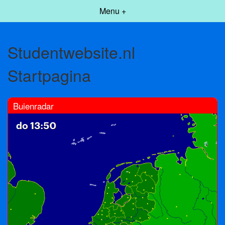
Menu +
Studentwebsite.nl
Startpagina
Buienradar